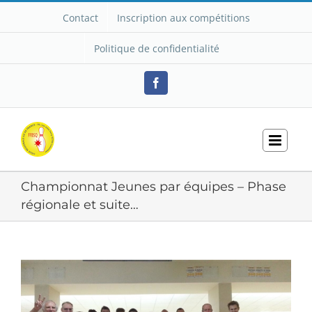
Passer
Contact
Inscription aux compétitions
au
contenu
Politique de confidentialité
Facebook
Championnat Jeunes par équipes – Phase
régionale et suite…
Voir
l'image
agrandie