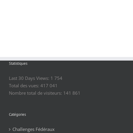
Statistiques
Last 30 Days Views:
1 754
Total des vues:
417 041
Nombre total de visiteurs:
141 861
Catégories
Challenges Fédéraux