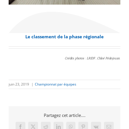
Le classement de la phase régionale
Crédits photos : LRIDF , Chloé Pédejouan.
juin 23, 2019
|
Championnat par équipes
Partagez cet article....
Facebook
X
Reddit
LinkedIn
WhatsApp
Pinterest
Vk
Email