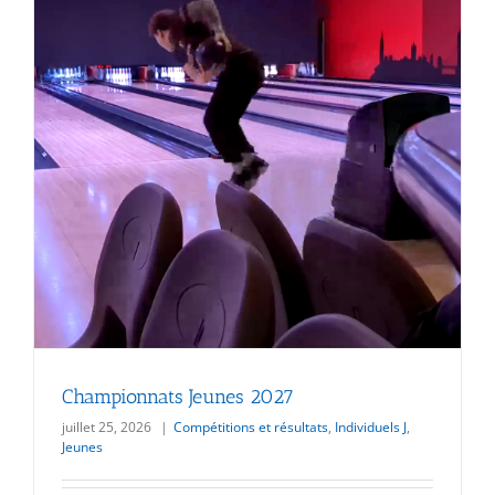
Championnats Jeunes 2027
juillet 25, 2026
|
Compétitions et résultats
,
Individuels J
,
Jeunes