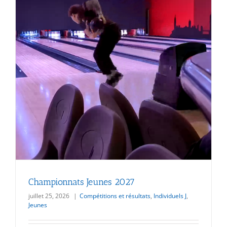
Championnats Jeunes 2027
juillet 25, 2026
|
Compétitions et résultats
,
Individuels J
,
Jeunes