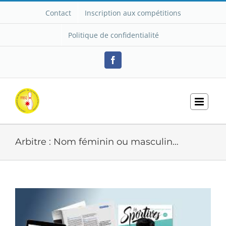
Passer
Contact
Inscription aux compétitions
au
contenu
Politique de confidentialité
Facebook
Arbitre : Nom féminin ou masculin…
Voir
l'image
agrandie