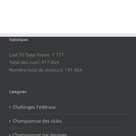
Statistiques
Last 30 Days Views:
1 777
Total des vues:
417 064
Nombre total de visiteurs:
141 864
Catégories
Challenges Fédéraux
Championnat des clubs
Championnat par équipes