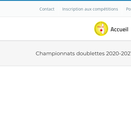
Passer
Contact
Inscription aux compétitions
Po
au
contenu
Accueil
Championnats doublettes 2020-202
Voir
l'image
agrandie