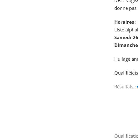
NB : s’agis
donne pas l
Horaires
:
Liste alph
Samedi 26
Dimanche 
Huilage ann
Qualifié(e
Résultats :
Qualificati