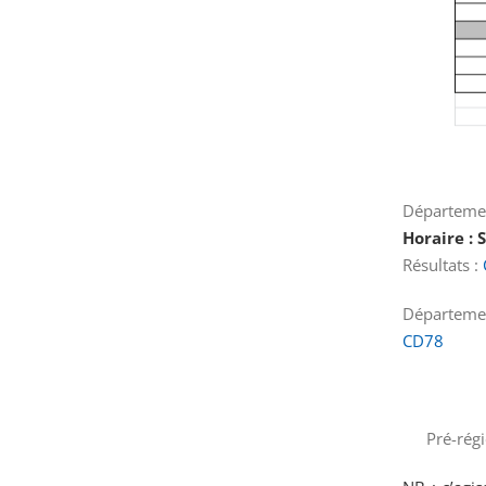
Départem
Horaire : 
Résultats :
Départem
CD78
Pré-rég