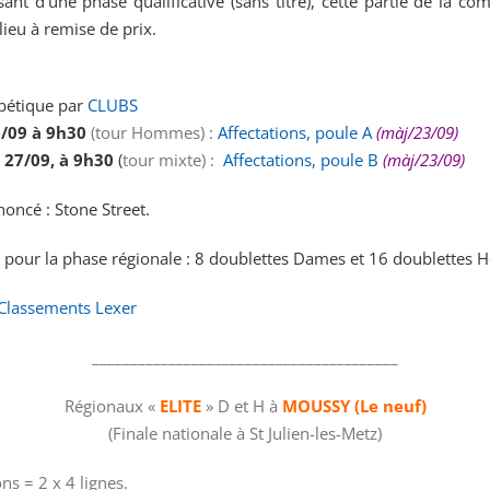
sant d’une phase qualificative (sans titre), cette partie de la co
ieu à remise de prix.
abétique par
CLUBS
/09 à 9h30
(tour Hommes) :
Affectations, poule A
(màj/23/09)
27/09, à 9h30
(
tour mixte) :
Affectations, poule B
(màj/23/09)
oncé : Stone Street.
)s pour la phase régionale : 8 doublettes Dames et 16 doublettes
Classements Lexer
________________________________________
Régionaux «
ELITE
» D et H à
MOUSSY (Le neuf)
(Finale nationale à St Julien-les-Metz)
ons = 2 x 4 lignes.