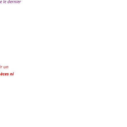
e le dernier
ir un
èces ni