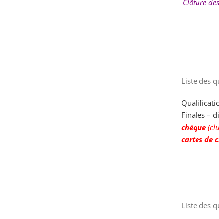
Clôture des
Liste des q
Qualificati
Finales – 
chèque
(cl
cartes de c
Liste des q