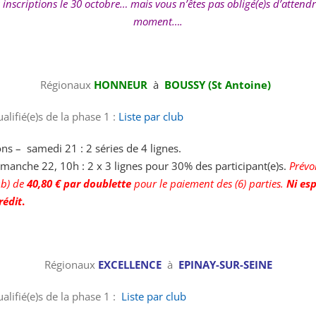
 inscriptions le 30 octobre… mais vous n’êtes pas obligé(e)s d’attendr
moment….
Régionaux
HONNEUR
à
BOUSSY (St Antoine)
ualifié(e)s de la phase 1 :
Liste par club
ons – samedi 21 : 2 séries de 4 lignes.
dimanche 22, 10h :
2 x 3 lignes pour 30% des participant(e)s.
Prévo
ub) de
40,80 € par doublette
pour le paiement des (6) parties.
Ni esp
rédit
.
Régionaux
EXCELLENCE
à
EPINAY-SUR-SEINE
ualifié(e)s de la phase 1 :
Liste par club