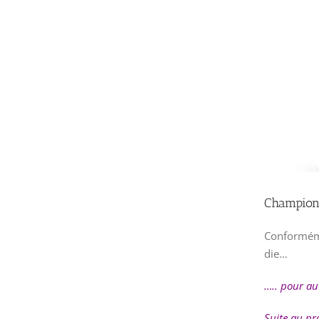
Champion
Conforméme
die…
….. pour au
Suite au pr