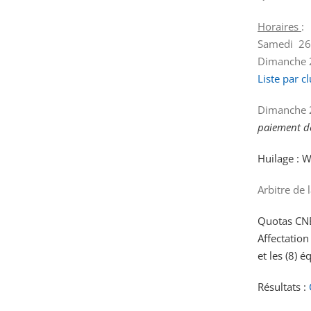
Horaires
:
Samedi 26
Dimanche 2
Liste par c
Dimanche 2
paiement de
Huilage : 
Arbitre de 
Quotas CNB 
Affectation
et les (8) 
Résultats :