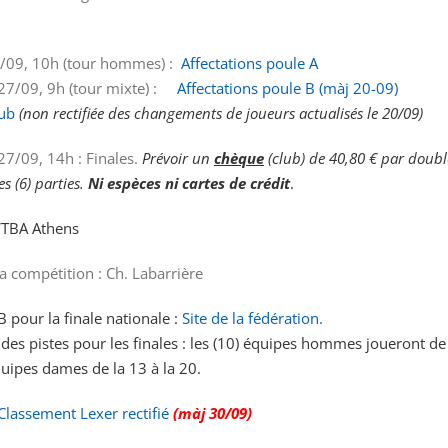
/09, 10h (tour hommes) :
Affectations poule A
7/09, 9h (tour mixte) :
Affectations poule B (màj 20-09)
lub
(non rectifiée des changements de joueurs actualisés le 20/09)
7/09, 14h : Finales.
Prévoir un
chèque
(club) de 40,80 € par doubl
s (6) parties.
Ni espèces ni cartes de crédit
.
WTBA Athens
la compétition : Ch. Labarrière
pour la finale nationale :
Site de la fédération.
 des pistes pour les finales : les (10) équipes hommes joueront de 
équipes dames de la 13 à la 20.
Classement Lexer rectifié
(màj 30/09)