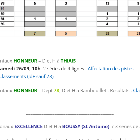
entaux
HONNEUR
– D et H à
THIAIS
Samedi 26/09, 10h
. 2 séries de 4 lignes.
Affectation des pistes
Classements (IdF sauf 78)
entaux
HONNEUR
– Dépt
78
, D et H à Rambouillet : Résultats :
Cl
________________________________________
ionaux
EXCELLENCE
D et H à
BOUSSY (St Antoine)
/ 3 séries de 