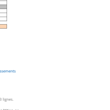
assements
3 lignes.