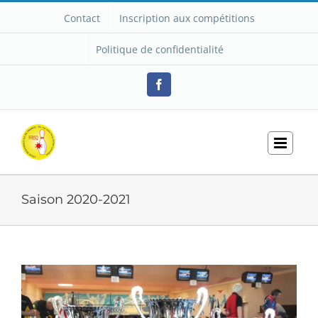
Passer
Contact
Inscription aux compétitions
au
contenu
Politique de confidentialité
Facebook
Saison 2020-2021
Voir
l'image
agrandie