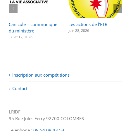
Canicule – communiqué
Les actions de l’ETR
F
du ministère
a
juin 28, 2026
juillet 12, 2026
n
Inscription aux compétitions
Contact
LRIDF
95 Rue Jules Ferry 92700 COLOMBES
Téléphone :
09 54 08 43 53