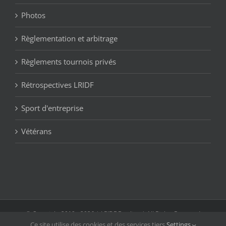
Photos
Règlementation et arbitrage
Règlements tournois privés
Rétrospectives LRIDF
Sport d'entreprise
Vétérans
© Copyright 2019 -
2026 | LRIDF Bowling | All Rights Reserved
Ce site utilise des cookies et des services tiers.
Settings