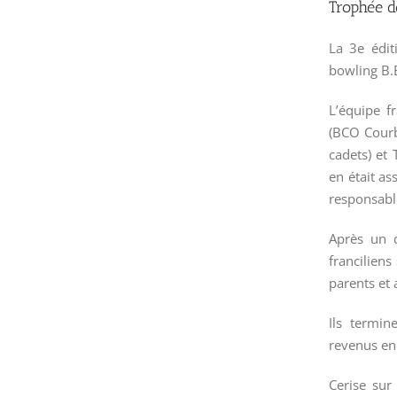
Trophée d
La 3e édit
bowling B.
L’équipe f
(BCO Courb
cadets) et
en était as
responsable
Après un 
franciliens
parents et 
Ils termi
revenus enc
Cerise sur 