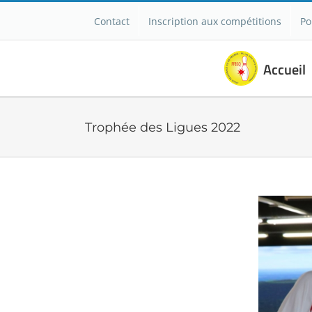
Passer
Contact
Inscription aux compétitions
Po
au
contenu
Accueil
Trophée des Ligues 2022
Voir
l'image
agrandie