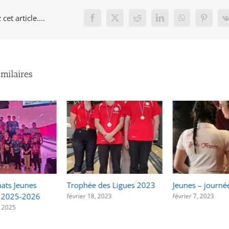
cet article....
Facebook
X
Reddit
LinkedIn
WhatsApp
Pinteres
imilaires
 des Ligues 2023
Jeunes – journées ERJ
CHAMPIONNA
(individuels
, 2023
février 7, 2023
octobre 19, 202