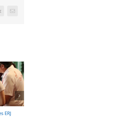
t
Vk
Email
TS JEUNES
Championnats Jeunes
Championnats Je
) 2020-2021
2027
individuels 2025
0
juillet 25, 2026
décembre 31, 2025