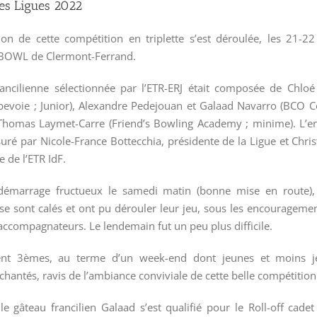
es Ligues 2022
ion de cette compétition en triplette s’est déroulée, les 21-22
BOWL de Clermont-Ferrand.
rancilienne sélectionnée par l’ETR-ERJ était composée de Chlo
evoie ; Junior), Alexandre Pedejouan et Galaad Navarro (BCO C
 Thomas Laymet-Carre (Friend’s Bowling Academy ; minime). L’
suré par Nicole-France Bottecchia, présidente de la Ligue et Chris
 de l’ETR IdF.
démarrage fructueux le samedi matin (bonne mise en route), 
 se sont calés et ont pu dérouler leur jeu, sous les encourageme
accompagnateurs. Le lendemain fut un peu plus difficile.
nent 3èmes, au terme d’un week-end dont jeunes et moins j
hantés, ravis de l’ambiance conviviale de cette belle compétition
le gâteau francilien Galaad s’est qualifié pour le Roll-off cade