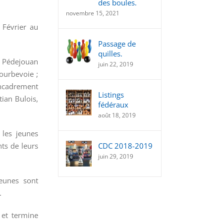
des boules.
novembre 15, 2021
 Février au
Passage de
quilles.
é Pédejouan
juin 22, 2019
ourbevoie ;
encadrement
Listings
tian Bulois,
fédéraux
août 18, 2019
les jeunes
nts de leurs
CDC 2018-2019
juin 29, 2019
eunes sont
.
t et termine