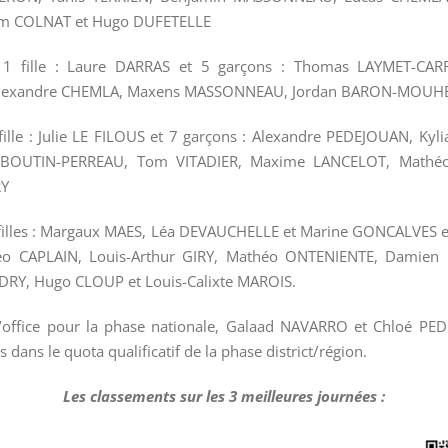
m COLNAT et Hugo DUFETELLE
 1 fille : Laure DARRAS et 5 garçons : Thomas LAYMET-CAR
lexandre CHEMLA, Maxens MASSONNEAU, Jordan BARON-MOUH
 fille : Julie LE FILOUS et 7 garçons : Alexandre PEDEJOUAN, Kyl
 BOUTIN-PERREAU, Tom VITADIER, Maxime LANCELOT, Mathéo
RY
3 filles : Margaux MAES, Léa DEVAUCHELLE et Marine GONCALVES e
téo CAPLAIN, Louis-Arthur GIRY, Mathéo ONTENIENTE, Damien 
RY, Hugo CLOUP et Louis-Calixte MAROIS.
d’office pour la phase nationale, Galaad NAVARRO et Chloé P
s dans le quota qualificatif de la phase district/région.
Les classements sur les 3 meilleures journées :