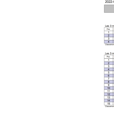
Statistiques
Last 30 Days Views:
1 662
Total des vues:
416 902
Nombre total de visiteurs:
141 816
Catégories
Challenges Fédéraux
Championnat des clubs
Championnat par équipes
Compétitions et résultats