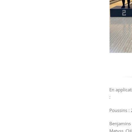
En applicat
:
Poussins :
Benjamins 
Matyss CH