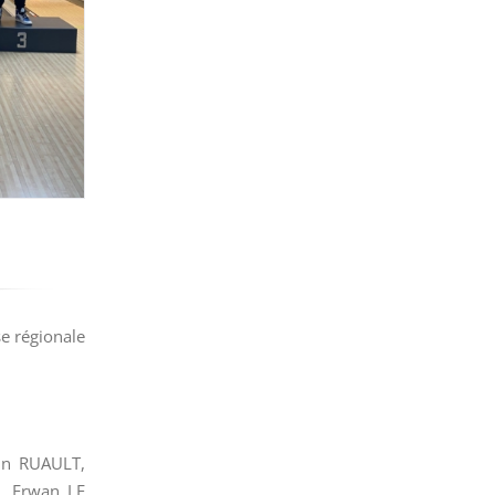
se régionale
tin RUAULT,
, Erwan LE