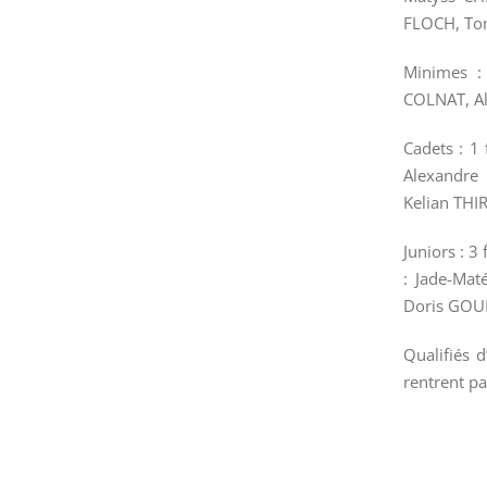
FLOCH, To
Minimes :
COLNAT, A
Cadets : 1
Alexandre
Kelian THI
Juniors : 
: Jade-Ma
Doris GOUD
Qualifiés 
rentrent pa