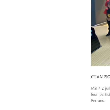
CHAMPION
MàJ / 2 ju
leur partic
Ferrand.