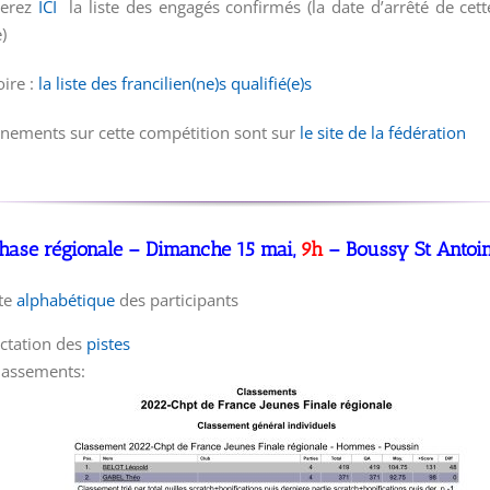
verez
ICI
la liste des engagés confirmés (la date d’arrêté de cette
)
ire :
la liste des francilien(ne)s qualifié(e)s
gnements sur cette compétition sont sur
le site de la fédération
hase régionale – Dimanche 15 mai,
9h
– Boussy St Antoi
ste
alphabétique
des participants
ectation des
pistes
lassements: