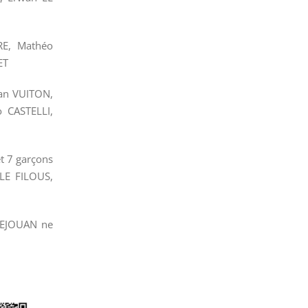
RE, Mathéo
ET
ian VUITON,
 CASTELLI,
t 7 garçons
LE FILOUS,
EDEJOUAN ne