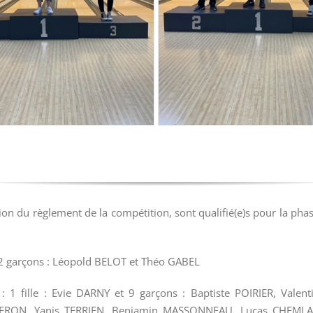
ion du règlement de la compétition, sont qualifié(e)s pour la pha
2 garçons : Léopold BELOT et Théo GABEL
: 1 fille : Evie DARNY et 9 garçons : Baptiste POIRIER, Valen
ERON, Yanis TERRIEN, Benjamin MASSONNEAU, Lucas CHEMLA