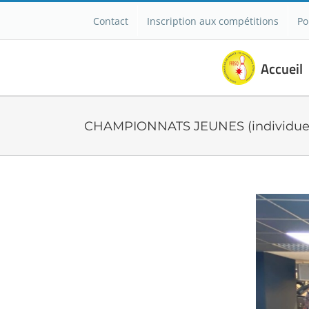
Passer
Contact
Inscription aux compétitions
Po
au
contenu
Accueil
CHAMPIONNATS JEUNES (individuel
Voir
l'image
agrandie