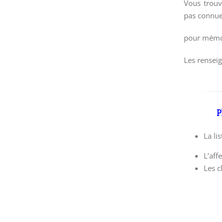
Vous trou
pas connue
pour mémo
Les rensei
P
La li
L’aff
Les c