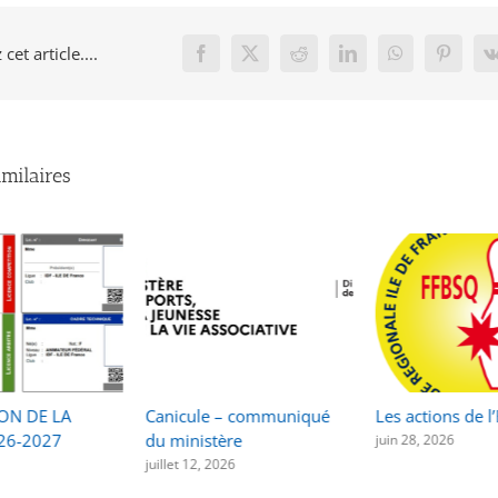
cet article....
Facebook
X
Reddit
LinkedIn
WhatsApp
Pinteres
imilaires
ON DE LA
Canicule – communiqué
Les actions de l
26-2027
du ministère
juin 28, 2026
juillet 12, 2026