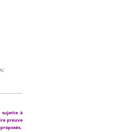
SAC
i sujette à
ire preuve
 proposés.