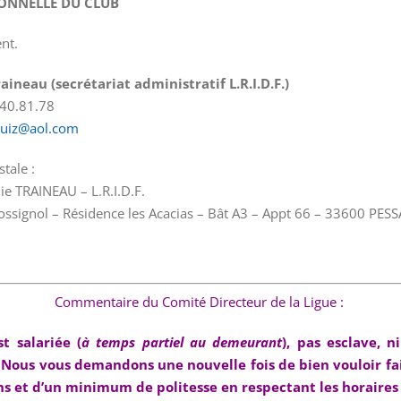
IONNELLE DU CLUB
nt.
raineau
(secrétariat administratif L.R.I.D.F.)
.40.81.78
ruiz@aol.com
tale :
e TRAINEAU – L.R.I.D.F.
ossignol – Résidence les Acacias – Bât A3 – Appt 66 – 33600 PES
Commentaire du Comité Directeur de la Ligue :
t salariée (
à temps partiel au demeurant
), pas esclave, n
. Nous vous demandons une nouvelle fois de bien vouloir fa
ns
et d’un minimum de politesse en respectant les horaires