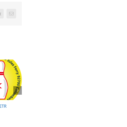
t
Vk
Email
’ETR
Formation – stage
2025-2026, Recueils
animateur de bowling
résultats, évènement
médailles
novembre 1, 2025
août 3, 2026