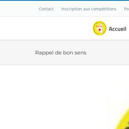
Passer
Contact
Inscription aux compétitions
Po
au
contenu
Accueil
Rappel de bon sens
Voir
l'image
agrandie