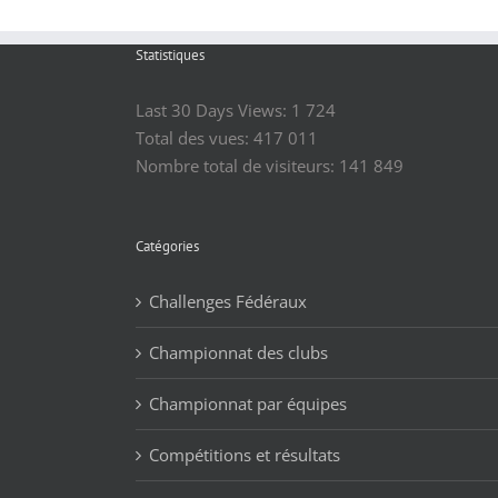
Statistiques
Last 30 Days Views:
1 724
Total des vues:
417 011
Nombre total de visiteurs:
141 849
Catégories
Challenges Fédéraux
Championnat des clubs
Championnat par équipes
Compétitions et résultats