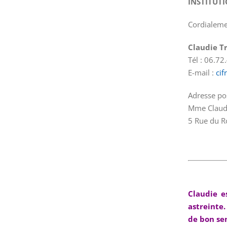
INSTITUT
Cordialeme
Claudie T
Tél : 06.72
E-mail :
cif
Adresse pos
Mme Claudi
5 Rue du R
Claudie es
astreinte
de bon se