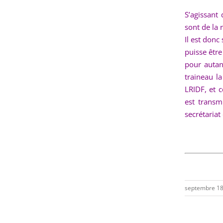
S’agissant 
sont de la 
Il est don
puisse être
pour autan
traineau l
LRIDF, et 
est transm
secrétariat
septembre 18