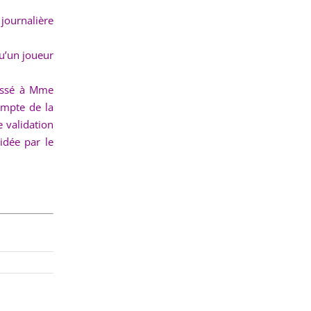
 journalière
u’un joueur
ressé à Mme
ompte de la
 validation
idée par le