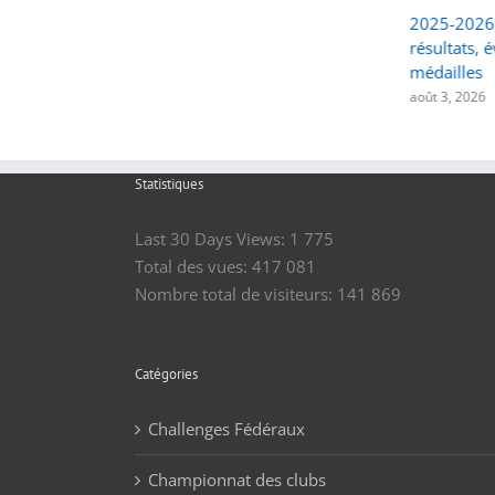
La FFBSQ se mobilise pour
2025-2026,
l’opération « Septembre
résultats, 
bouge »
médailles
août 8, 2026
août 3, 2026
Statistiques
Last 30 Days Views:
1 775
Total des vues:
417 081
Nombre total de visiteurs:
141 869
Catégories
Challenges Fédéraux
Championnat des clubs