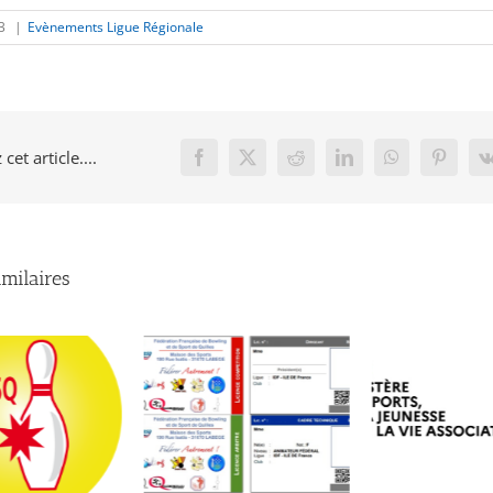
23
|
Evènements Ligue Régionale
cet article....
Facebook
X
Reddit
LinkedIn
WhatsApp
Pinteres
imilaires