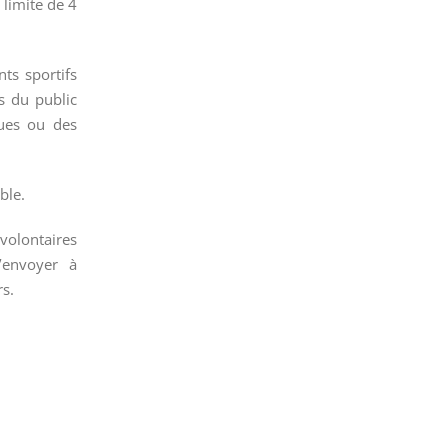
 limite de 4
ts sportifs
s du public
ques ou des
ble.
 volontaires
’envoyer à
rs.