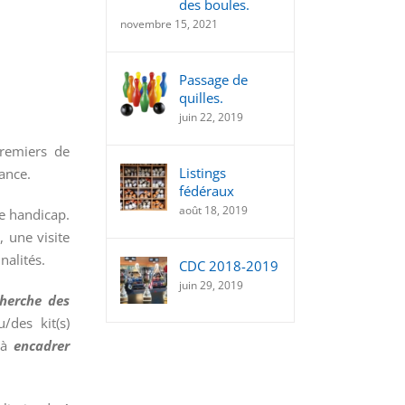
des boules.
novembre 15, 2021
Passage de
quilles.
juin 22, 2019
Premiers de
Listings
rance.
fédéraux
août 18, 2019
de handicap.
, une visite
nalités.
CDC 2018-2019
juin 29, 2019
cherche des
u/des kit(s)
 à
encadrer