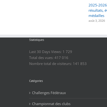
La FFBSQ se mobilise pour
2025-2026,
l’opération « Septembre
résultats, 
bouge »
médailles
août 8, 2026
août 3, 2026
Statistiques
Last 30 Days Views:
1 729
Total des vues:
417 016
Nombre total de visiteurs:
141 853
Catégories
Challenges Fédéraux
Championnat des clubs