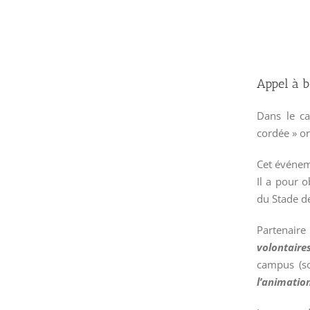
Appel à b
Dans le ca
cordée » or
Cet événeme
Il a pour o
du Stade d
Partenaire
volontaire
campus (soi
l’
animation