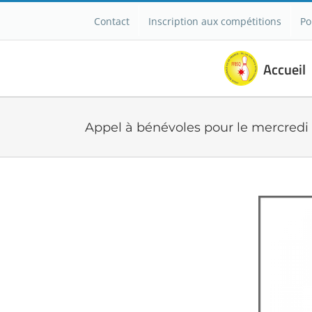
Passer
Contact
Inscription aux compétitions
Po
au
contenu
Accueil
Appel à bénévoles pour le mercredi 1
Voir
l'image
agrandie