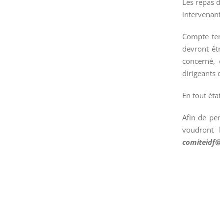
Les repas d
intervenant
Compte ten
devront êt
concerné, 
dirigeants 
En tout éta
Afin de per
voudront 
comiteidf@