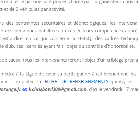
e midi et le parking sont pris en charge par l’organisateur dans la
s et de 2 véhicules par activité.
u des contraintes sécuritaires et déontologiques, les intervenan
re des personnes habilitées à exercer leurs compétences auprè
c’est-à-dire, en ce qui concerne la FFBSQ, des cadres techni
de club, ces licenciés ayant fait l’objet du contrôle d’honorabilité.
t de cause, tous les intervenants feront l’objet d’un criblage préala
mettre à la Ligue de caler sa participation à cet évènement, les
bien compléter la
FICHE DE RENSEIGNEMENTS
jointe, et l
orange.fr
et
à
chrisbowl300@gmail.com
, d’ici le vendredi 17 ma