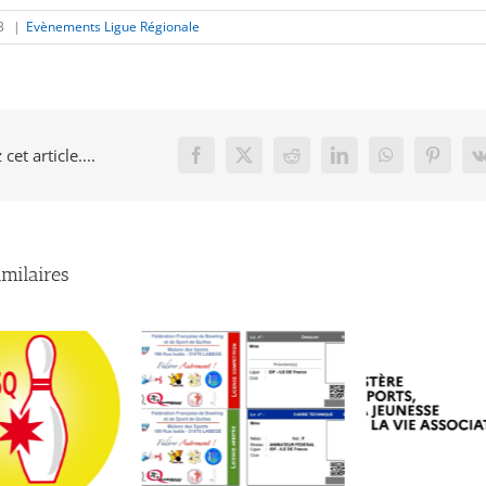
23
|
Evènements Ligue Régionale
cet article....
Facebook
X
Reddit
LinkedIn
WhatsApp
Pinteres
imilaires