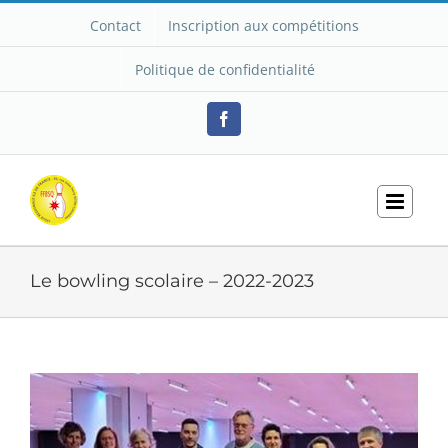
Passer
Contact
Inscription aux compétitions
au
contenu
Politique de confidentialité
Facebook
Le bowling scolaire – 2022-2023
Voir
l'image
agrandie