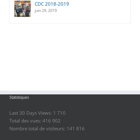
CDC 2018-2019
juin 29, 2019
Statistiques
Last 30 Days Views:
1 710
Total des vues:
416 902
Nombre total de visiteurs:
141 816