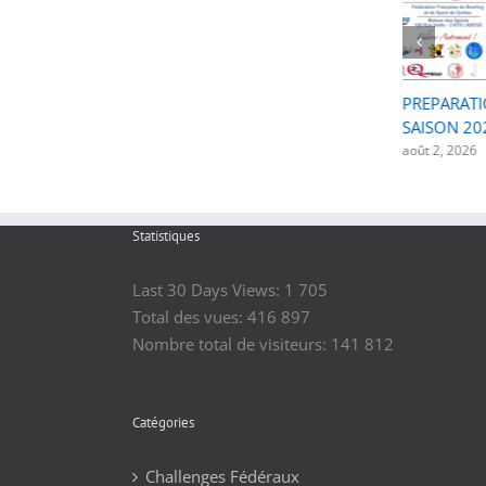
2025-2026, Recueils des
PREPARATI
résultats, évènements et
SAISON 20
médailles
août 2, 2026
août 3, 2026
Statistiques
Last 30 Days Views:
1 705
Total des vues:
416 897
Nombre total de visiteurs:
141 812
Catégories
Challenges Fédéraux