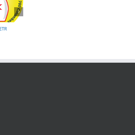
’ETR
Formation – stage
2025-2026, Recueils
animateur de bowling
résultats, évènement
médailles
novembre 1, 2025
août 3, 2026