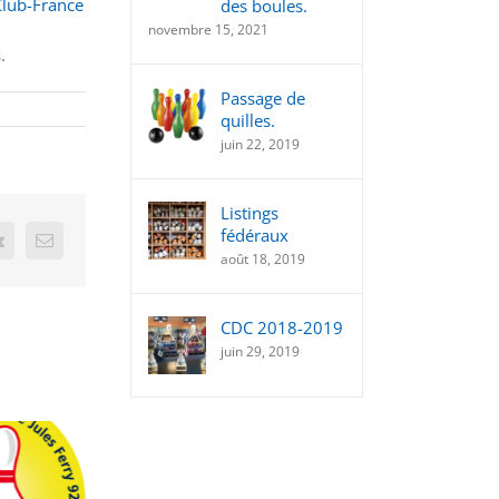
Club-France
des boules.
novembre 15, 2021
.
Passage de
quilles.
juin 22, 2019
Listings
fédéraux
t
Vk
Email
août 18, 2019
CDC 2018-2019
juin 29, 2019