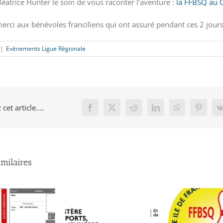
 Béatrice Hunter le soin de vous raconter l’aventure :
la FFBSQ au 
rci aux bénévoles franciliens qui ont assuré pendant ces 2 jours
|
Evènements Ligue Régionale
cet article....
Facebook
X
Reddit
LinkedIn
WhatsApp
Pinteres
imilaires