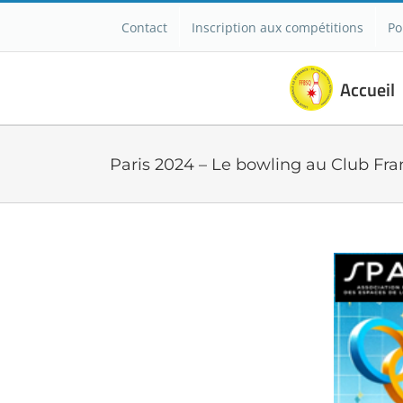
Passer
Contact
Inscription aux compétitions
Po
au
contenu
Accueil
Paris 2024 – Le bowling au Club Fr
Voir
l'image
agrandie