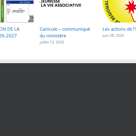
ON DE LA
Canicule – communiqué
Les actions de l
26-2027
du ministère
juin 28, 2026
juillet 12, 2026