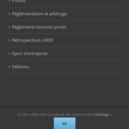
Photos
Règlementation et arbitrage
Règlements tournois privés
Rétrospectives LRIDF
Sport d'entreprise
Vétérans
© Copyright 2019 -
2026 | LRIDF Bowling | All Rights Reserved
Ce site utilise des cookies et des services tiers.
Settings
Facebook
OK